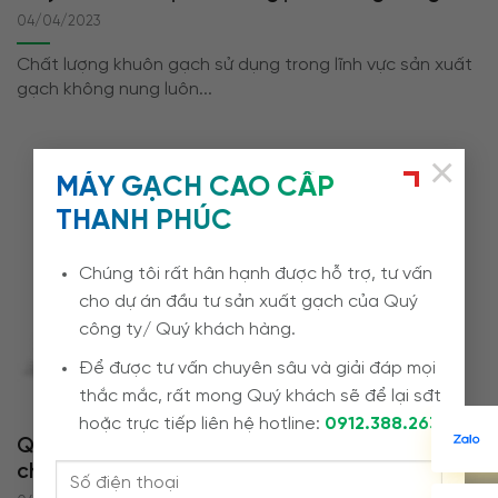
04/04/2023
Chất lượng khuôn gạch sử dụng trong lĩnh vực sản xuất
gạch không nung luôn...
×
MÁY GẠCH CAO CẤP
THANH PHÚC
Chúng tôi rất hân hạnh được hỗ trợ, tư vấn
cho dự án đầu tư sản xuất gạch của Quý
công ty/ Quý khách hàng.
Để được tư vấn chuyên sâu và giải đáp mọi
thắc mắc, rất mong Quý khách sẽ để lại sđt
hoặc trực tiếp liên hệ hotline:
0912.388.263
Quy trình sản xuất gạch không nung trên dây
chuyền Pegasus TP88