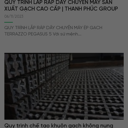
QUY TRÌNH LẮP RÁP DÂY CHUYỀN MÁY SẢN
XUẤT GẠCH CAO CẤP | THANH PHÚC GROUP
06/11/2023
QUY TRÌNH LẮP RÁP DÂY CHUYỀN MÁY ÉP GẠCH
TERRAZZO PEGASUS 5 Với sứ mệnh...
Quy trình chế tạo khuôn gạch không nung