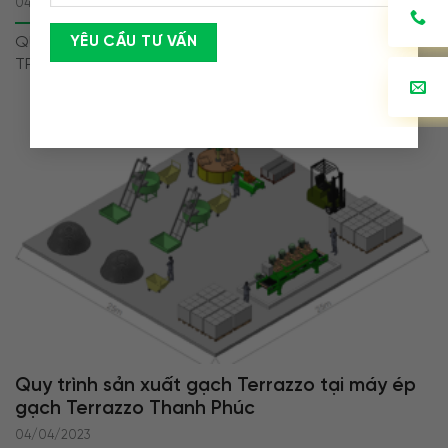
04/04/2023
QUY TRÌNH DÂY CHUYỀN SẢN XUẤT GẠCH KHÔNG NUNG
TP88 Dây chuyền sản xuất gạch...
Quy trình sản xuất gạch Terrazzo tại máy ép
gạch Terrazzo Thanh Phúc
04/04/2023