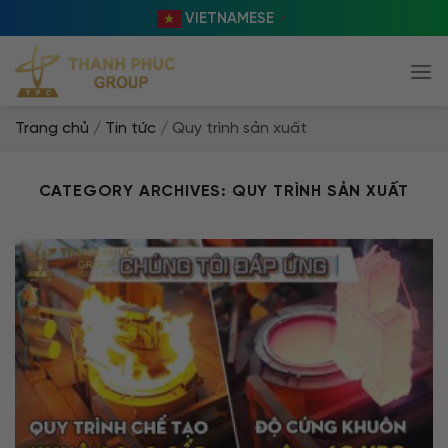
Skip
VIETNAMESE
▼
to
content
Trang chủ
/
Tin tức
/
Quy trình sản xuất
CATEGORY ARCHIVES:
QUY TRÌNH SẢN XUẤT