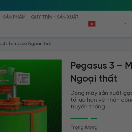
SẢN PHẨM
QUY TRÌNH SẢN XUẤT
VIETNAMESE
▼
ạch Terrazzo Ngoại thất
Pegasus 3 – M
Ngoại thất
Dòng máy sản xuất gạc
tối ưu hơn về nhân côn
truyền thống
Trọng lượng