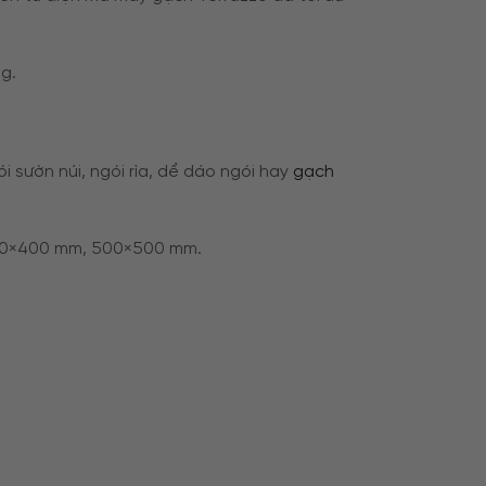
ng.
i sườn núi, ngói rìa, dể dáo ngói hay
gạch
 400×400 mm, 500×500 mm.