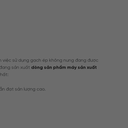
nên việc sử dụng gạch ép không nung đang được
n đang sản xuất
dòng sản phẩm máy sản xuất
hất:
vẫn đạt sản lượng cao.