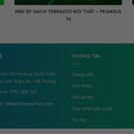
MÁY ÉP GẠCH TERRAZZO NỘI THẤT – PEGASUS
T6
Ệ
THÔNG TIN
 chỉ: 160 Hoàng Quốc Việt,
Trang chủ
c Sơn, Kiến An, Hải Phòng
Giới thiệu
ine: 0912.388.263
Sản phẩm
il: 1988@thanhphuc.com
Quy trình sản xuất
Tin tức
Liên hệ