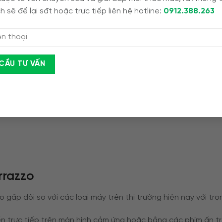
h sẽ để lại sđt hoặc trực tiếp liên hệ hotline:
0912.388.263
rrazzo
ấp đôi so với các loại máy trên thị trường hiện nay với trọn
ển trực tiếp trên màn hình cảm ứng hoặc bằng các phím ấn t