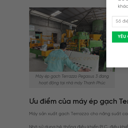
khác
Máy ép gạch Terrazzo Pegasus 3 đang
hoạt động tại nhà máy Thanh Phúc
Ưu điểm của
máy ép gạch Te
Máy sản xuất gạch Terrazzo cho năng suất cao g
Nhờ sử dụng hệ thống điều khiển PLC, điều khi