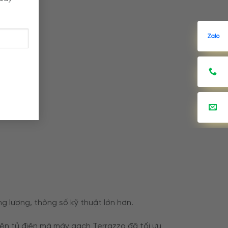
g lượng, thông số kỹ thuật lớn hơn.
rên tủ điện mà máy gạch Terrazzo đã tối ưu