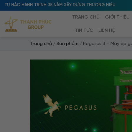
Skip
TỰ HÀO HÀNH TRÌNH 35 NĂM XÂY DỰNG THƯƠNG HIỆU
to
TRANG CHỦ
GIỚI THIỆU
content
TIN TỨC
LIÊN HỆ
Trang chủ
/
Sản phẩm
/
Pegasus 3 – Máy ép g