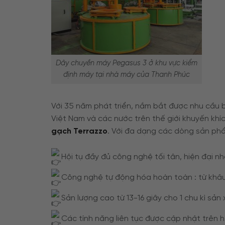
Dây chuyền máy Pegasus 3 ở khu vực kiểm
định máy tại nhà máy của Thanh Phúc
Với 35 năm phát triển, nắm bắt được nhu cầu 
Việt Nam và các nước trên thế giới khuyến khí
gạch Terrazzo
. Với đa dạng các dòng sản ph
Hội tụ đầy đủ công nghệ tối tân, hiện đại n
Công nghệ tự động hóa hoàn toàn : từ khâu
Sản lượng cao từ 13-16 giây cho 1 chu kì sản
Các tính năng liên tục được cập nhật trên 