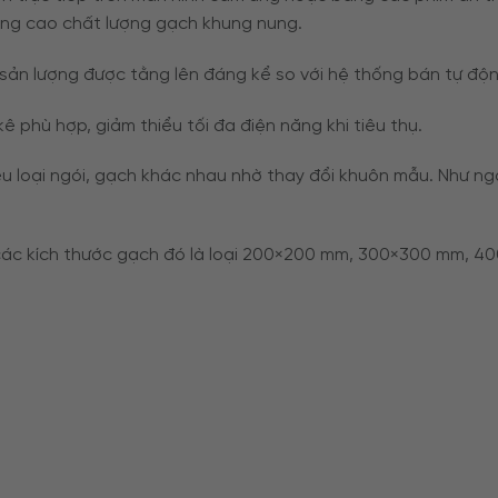
âng cao chất lượng gạch khung nung.
, sản lượng được tằng lên đáng kể so với hệ thống bán tự độ
 phù hợp, giảm thiểu tối đa điện năng khi tiêu thụ.
u loại ngói, gạch khác nhau nhờ thay đổi khuôn mẫu. Như ngó
 các kích thước gạch đó là loại 200×200 mm, 300×300 mm,