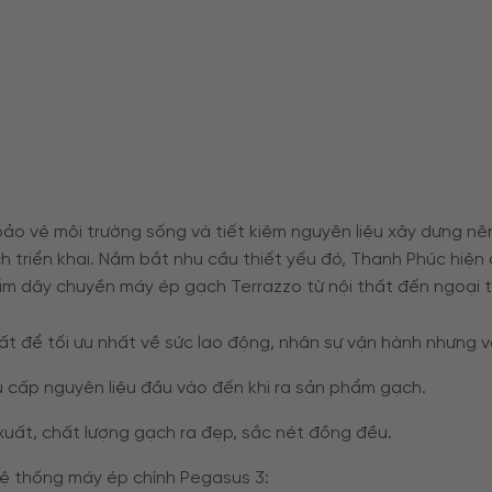
bảo vệ môi trường sống và tiết kiệm nguyên liệu xây dựng 
ch triển khai. Nắm bắt nhu cầu thiết yếu đó, Thanh Phúc hiệ
ẩm dây chuyền máy ép gạch Terrazzo từ nội thất đến ngoại t
hất để tối ưu nhất về sức lao động, nhân sự vận hành nhưng 
 cấp nguyên liệu đầu vào đến khi ra sản phẩm gạch.
 xuất, chất lượng gạch ra đẹp, sắc nét đồng đều.
hệ thống máy ép chính Pegasus 3: