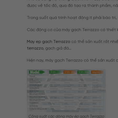
được về tốc độ, qua đó tạo ra thành phẩm, n
Trong suốt quá trình hoạt động ít phải bào trì
Các động cơ của máy gạch Terrazzo có thiết kê
May ep gach Terrazzo
có thể sản xuất rất nhiề
terrazzo
, gạch giả đá…
Hiện nay, máy gạch Terrazzo có thể sản xuất
Công suất các dòng máy ép gạch Terrazzo